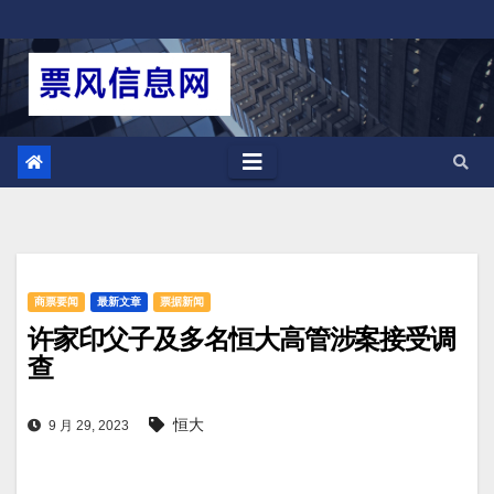
跳
至
内
容
商票要闻
最新文章
票据新闻
许家印父子及多名恒大高管涉案接受调
查
恒大
9 月 29, 2023