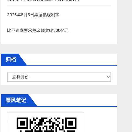
2026年8月5日票据贴现利率
比亚迪商票承兑余额突破300亿元
归档
归
档
票风笔记