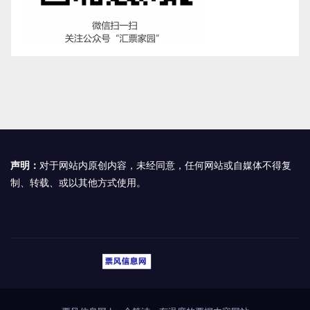
声明：
对于网站内原创内容，未经同意，任何网站或自媒体不得复
制、转载、或以其他方式使用。