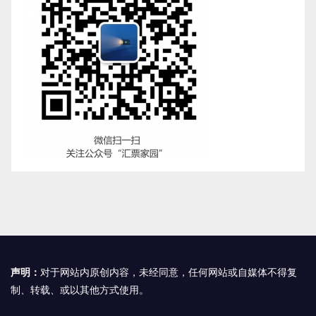
声明：
对于网站内原创内容，未经同意，任何网站或自媒体不得复
制、转载、或以其他方式使用。