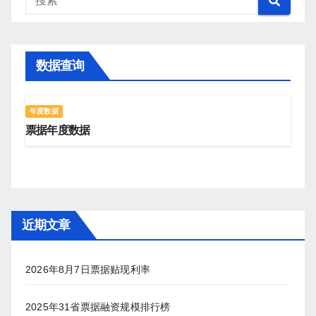
数据查询
年度数据
票据年度数据
近期文章
2026年8月7日票据贴现利率
2025年31省票据融资规模排行榜