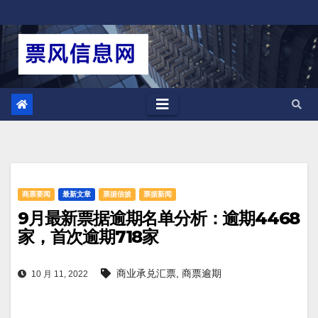
跳
至
内
容
商票要闻
最新文章
票据信披
票据新闻
9月最新票据逾期名单分析：逾期4468
家，首次逾期718家
商业承兑汇票
,
商票逾期
10 月 11, 2022