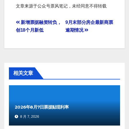
文章来源于公众号票风笔记，未经同意不得转载
文
新增票据融资转负，
9月末部分房企最新商票
创18个月新低
逾期情况
章
导
航
相关文章
2026年8月7日票据贴现利率
8 月 7, 2026