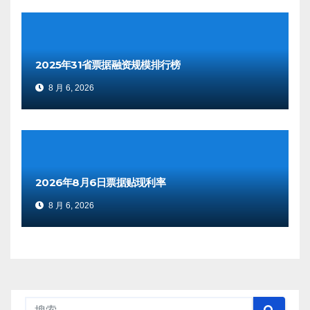
2025年31省票据融资规模排行榜
8 月 6, 2026
2026年8月6日票据贴现利率
8 月 6, 2026