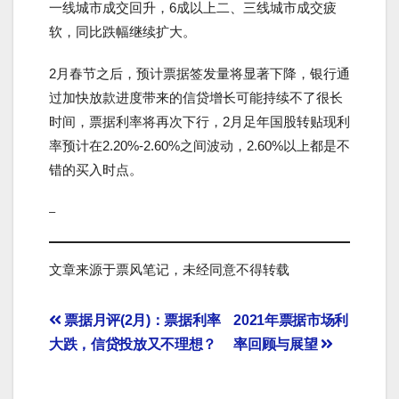
一线城市成交回升，6成以上二、三线城市成交疲
软，同比跌幅继续扩大。
2月春节之后，预计票据签发量将显著下降，银行通
过加快放款进度带来的信贷增长可能持续不了很长
时间，票据利率将再次下行，2月足年国股转贴现利
率预计在2.20%-2.60%之间波动，2.60%以上都是不
错的买入时点。
–
文章来源于票风笔记，未经同意不得转载
文
票据月评(2月)：票据利率
2021年票据市场利
大跌，信贷投放又不理想？
率回顾与展望
章
导