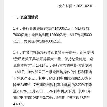
发布时间：2021-02-01
一、资金面情况
1月，央行开展逆回购操作14900亿元，MLF投放
7000亿元；逆回购到期12900亿元，MLF到期5000
亿元，共实现净投放4000亿元。
1月，监管层频频释放货币政策宽松信号，直言要把
“货币政策工具箱开得再大一些，保持总量稳定，避
免信贷塌方”。1月17日，央行宣布将中期借贷便利
（MLF）操作和公开市场逆回购操作的中标利率均
下降10个基点，其中，MLF利率由此前的2.95%下
降至2.85%，7天期逆回购利率由此前的2.20%下降
至2.10%。1月20日，LPR利率再次下调。其中1年
期LPR下调10BP至3.70%，5年期LPR下调5BP至
4.60%。