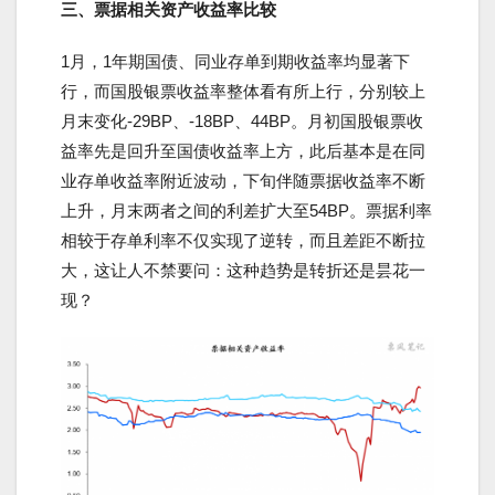
三、票据相关资产收益率比较
1月，1年期国债、同业存单到期收益率均显著下
行，而国股银票收益率整体看有所上行，分别较上
月末变化-29BP、-18BP、44BP。月初国股银票收
益率先是回升至国债收益率上方，此后基本是在同
业存单收益率附近波动，下旬伴随票据收益率不断
上升，月末两者之间的利差扩大至54BP。票据利率
相较于存单利率不仅实现了逆转，而且差距不断拉
大，这让人不禁要问：这种趋势是转折还是昙花一
现？