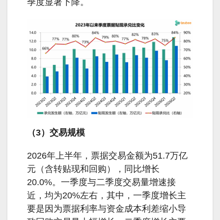
季度显著下降。
（3）交易规模
2026年上半年，票据交易金额为51.7万亿
元（含转贴现和回购），同比增长
20.0%。一季度与二季度交易量增速接
近，均为20%左右，其中，一季度增长主
要是因为票据利率与资金成本利差缩小导