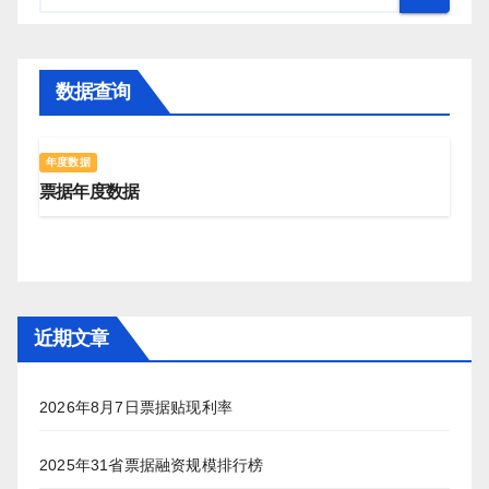
数据查询
年度数据
票据年度数据
近期文章
2026年8月7日票据贴现利率
2025年31省票据融资规模排行榜