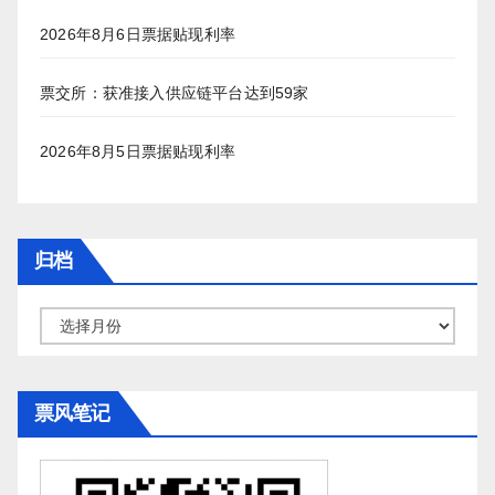
2026年8月6日票据贴现利率
票交所：获准接入供应链平台达到59家
2026年8月5日票据贴现利率
归档
归
档
票风笔记