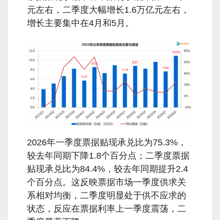
元左右，二季度大幅增长1.6万亿元左右，
增长主要集中在4月和5月。
2026年一季度票据贴现承兑比为75.3%，
较去年同期下降1.8个百分点；二季度票据
贴现承兑比为84.4%，较去年同期提升2.4
个百分点。这反映票据市场一季度供求关
系相对均衡，二季度明显处于供不应求的
状态，反应在票据利率上一季度震荡，二