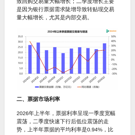
致回购交易量大幅增长；二季度增长主要
是因为银行票据需求陡增导致转贴现交易
量大幅增长，尤其是内部交易。
二、票据市场利率
2026年上半年，票据利率呈现一季度宽幅
震荡，二季度快速下行后低位震荡的走
势，上半年票据的平均利率是0.94%，比