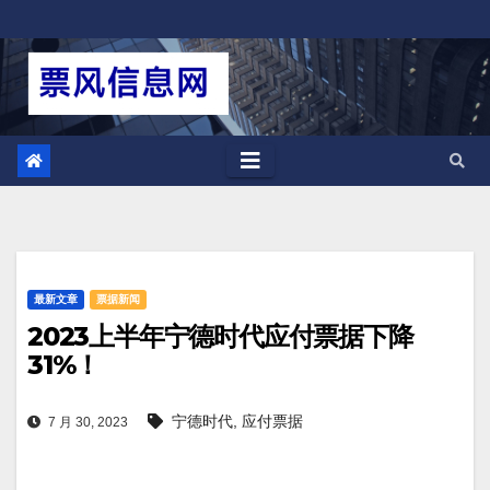
跳
至
内
容
最新文章
票据新闻
2023上半年宁德时代应付票据下降
31%！
宁德时代
,
应付票据
7 月 30, 2023