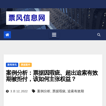
跳
至
内
容
新闻资讯
票据案件
案例分析：票据因瑕疵、超出追索有效
期被拒付，该如何主张权益？
案例分析
,
票据瑕疵
,
追索有效期
3 月 12, 2022