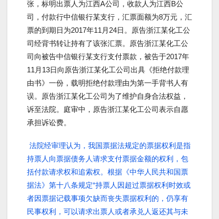
张，标明出票人为江西A公司，收款人为江西B公
司，付款行中信银行某支行，汇票面额为8万元，汇
票的到期日为2017年11月24日。原告浙江某化工公
司经背书转让持有了该张汇票。原告浙江某化工公
司向被告中信银行某支行支付票款，被告于2017年
11月13日向原告浙江某化工公司出具《拒绝付款理
由书》一份，载明拒绝付款理由为第一手背书人有
误。原告浙江某化工公司为了维护自身合法权益，
诉至法院。庭审中，原告浙江某化工公司表示自愿
承担诉讼费。
法院经审理认为，我国票据法规定的票据权利是指
持票人向票据债务人请求支付票据金额的权利，包
括付款请求权和追索权。根据《中华人民共和国票
据法》第十八条规定“持票人因超过票据权利时效或
者因票据记载事项欠缺而丧失票据权利的，仍享有
民事权利，可以请求出票人或者承兑人返还其与未