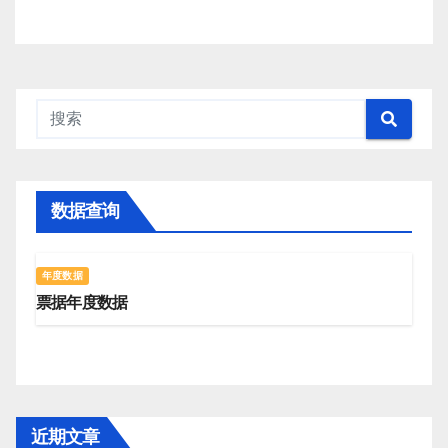
数据查询
年度数据
票据年度数据
近期文章