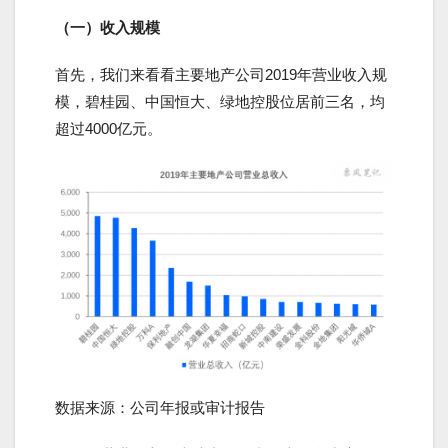
（一）收入规模
首先，我们来看看主要地产公司2019年营业收入规
模，碧桂园、中国恒大、绿地控股位居前三名，均
超过4000亿元。
数据来源：公司年报或审计报告