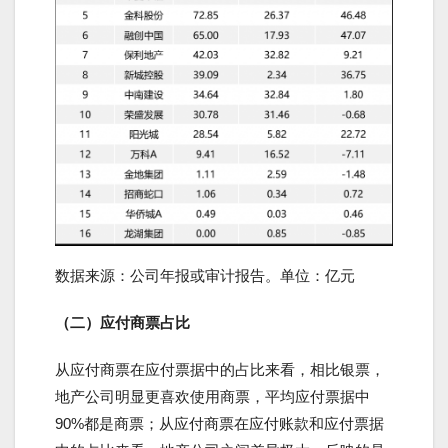
数据来源：公司年报或审计报告。单位：亿元
（二）
应付商票占比
从应付商票在应付票据中的占比来看，相比银票，
地产公司明显更喜欢使用商票，平均应付票据中
90%都是商票；从应付商票在应付账款和应付票据