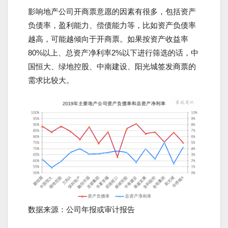
影响地产公司开商票意愿的因素有很多，包括资产
负债率，盈利能力、偿债能力等，比如资产负债率
越高，可能越倾向于开商票。如果按资产收益率
80%以上、总资产净利率2%以下进行筛选的话，中
国恒大、绿地控股、中南建设、阳光城签发商票的
需求比较大。
数据来源：公司年报或审计报告