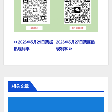
文
2026年5月29日票据
2026年5月27日票据贴
贴现利率
现利率
章
导
航
相关文章