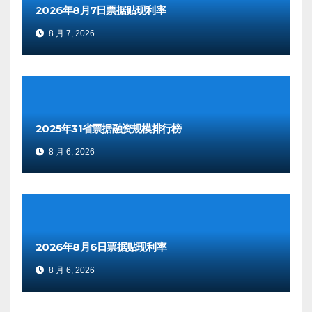
2026年8月7日票据贴现利率
8 月 7, 2026
2025年31省票据融资规模排行榜
8 月 6, 2026
2026年8月6日票据贴现利率
8 月 6, 2026