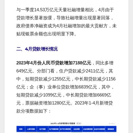
与一季度14.53万亿元天量社融增量相比，4月由于
贷款增长显著放缓，导致社融增量出现显著回落，
政府债券净融资成为4月社融增加的最大贡献方，未
贴现银票余额也出现明显下降。
二、4月贷款增长情况
2023年4月份人民币贷款增加7188亿元
，同比多增
649亿元。分部门看，住户贷款减少2411亿元，其
中，短期贷款减少1255亿元，中长期贷款减少1156
亿元；企（事）业单位贷款增加6839亿元，其中，
短期贷款减少1099亿元，中长期贷款增加6669亿
元，票据融资增加1280亿元。2023年1-4月新增贷
款分项数据如下：