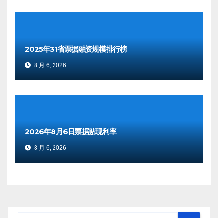
2025年31省票据融资规模排行榜
8 月 6, 2026
2026年8月6日票据贴现利率
8 月 6, 2026