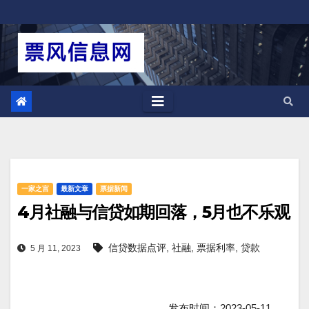
跳
至
内
容
一家之言
最新文章
票据新闻
4月社融与信贷如期回落，5月也不乐观
信贷数据点评
,
社融
,
票据利率
,
贷款
5 月 11, 2023
发布时间：2023-05-11