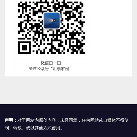
声明：
对于网站内原创内容，未经同意，任何网站或自媒体不得复
制、转载、或以其他方式使用。