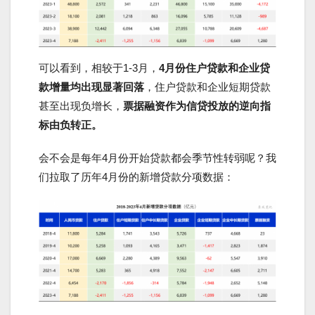
可以看到，相较于1-3月，
4月份住户贷款和企业贷
款增量均出现显著回落
，住户贷款和企业短期贷款
甚至出现负增长，
票据融资作为信贷投放的逆向指
标由负转正。
会不会是每年4月份开始贷款都会季节性转弱呢？我
们拉取了历年4月份的新增贷款分项数据：