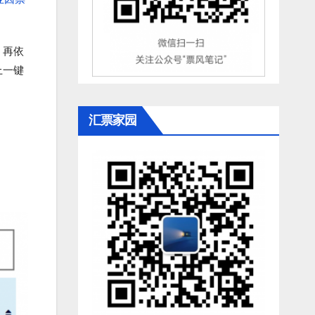
，再依
上一键
汇票家园