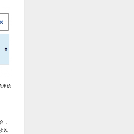
信用信
台，
次以