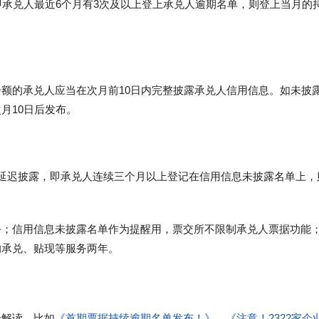
即承兑人最近6个月有3次及以上登上承兑人逾期名单，则登上当月的
额的承兑人应当在次月前10日内完整披露承兑人信用信息。如未披
月10日后发布。
延迟披露，即承兑人连续三个月以上登记在信用信息未披露名单上，
务；信用信息未披露名单作为提醒用，票交所不限制承兑人票据功能
的承兑、贴现等服务两年。
个解读，比如
《首期票据持续逾期名单发布！》
、
《注意！2322家企