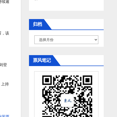
持续逾
归档
露，该
归
档
票风笔记
则登
；上持
业因票