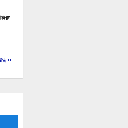
就有信
报告