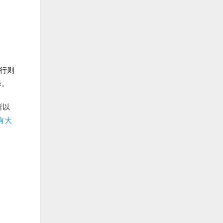
行则
降。
所以
有大