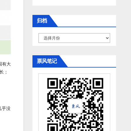
归档
归
档
票风笔记
国有大
长；
几乎没