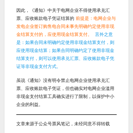
因此，《通知》中关于电网企业不得使用承兑汇
票、应收账款电子凭证结算的
前提是：电网企业与
发电企业签订购售电合同未事先明确约定使用非现
金结算支付的，应使用现金结算支付。
言外之意
是：如果合同未明确约定使用非现金结算支付，则
应使用现金结算；如果合同明确约定了使用非现金
结算支付，则可以使用承兑汇票、应收账款电子凭
证等非现金支付方式。
虽说《通知》没有明令禁止电网企业使用承兑汇
票、应收账款电子凭证，但也确实对电网企业滥用
非现金支付结算工具确实进行了限制，以保护中小
企业的利益。
文章来源于公众号票风笔记，未经同意不得转载