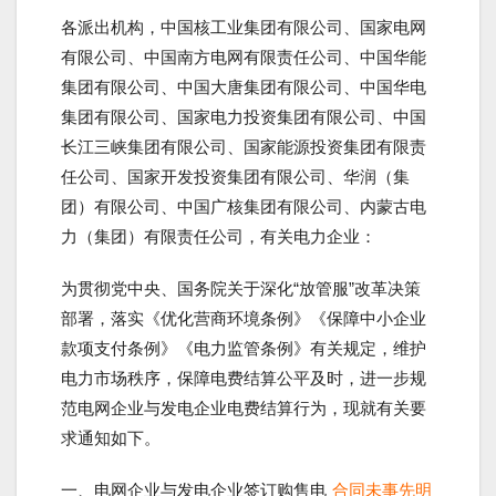
各派出机构，中国核工业集团有限公司、国家电网
有限公司、中国南方电网有限责任公司、中国华能
集团有限公司、中国大唐集团有限公司、中国华电
集团有限公司、国家电力投资集团有限公司、中国
长江三峡集团有限公司、国家能源投资集团有限责
任公司、国家开发投资集团有限公司、华润（集
团）有限公司、中国广核集团有限公司、内蒙古电
力（集团）有限责任公司，有关电力企业：
为贯彻党中央、国务院关于深化“放管服”改革决策
部署，落实《优化营商环境条例》《保障中小企业
款项支付条例》《电力监管条例》有关规定，维护
电力市场秩序，保障电费结算公平及时，进一步规
范电网企业与发电企业电费结算行为，现就有关要
求通知如下。
一、电网企业与发电企业签订购售电
合同未事先明