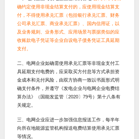
确约定使用非现金结算支付的，应使用现金结算支
付，不得使用承兑汇票（包括银行承兑汇票、财务
公司承兑汇票、商业承兑汇票）、国内信用证，以
及业务规则、业务形式、应用场景与票据类似的应
收账款电子凭证等企业自设电子债务凭证工具延期
支付。
二、电网企业如确需使用承兑汇票等非现金支付工
具延期支付电费的，应采取买方付息等方式承担资
金成本和兑付风险，由双方协商一致以书面形式明
确支付条件，并遵守《发电企业与电网企业电费结
算办法》（国能发监管〔2020〕79号）第十八条有
关规定。
三、电网企业应进一步加强信息报送工作，每半年
向所在地能源监管机构报送电费结算使用承兑汇票
等情况。