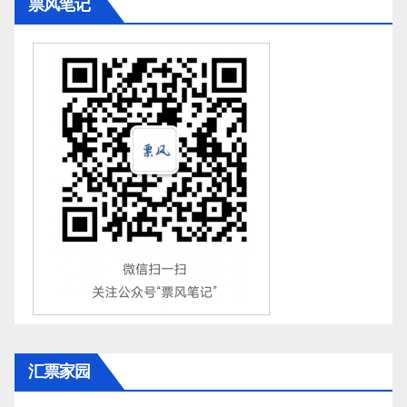
票风笔记
汇票家园