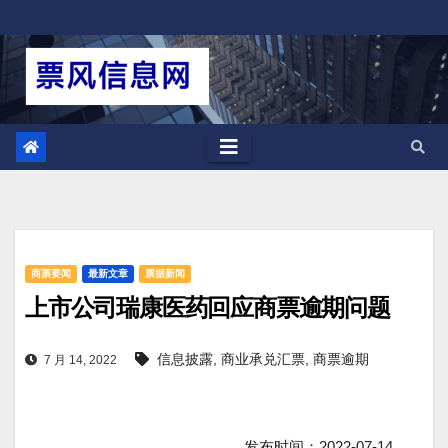
跳
至
内
容
商票要闻
最新文章
票据新闻
上市公司瑞康医药回应商票逾期问题
信息披露
,
商业承兑汇票
,
商票逾期
7 月 14, 2022
发布时间：2022-07-14