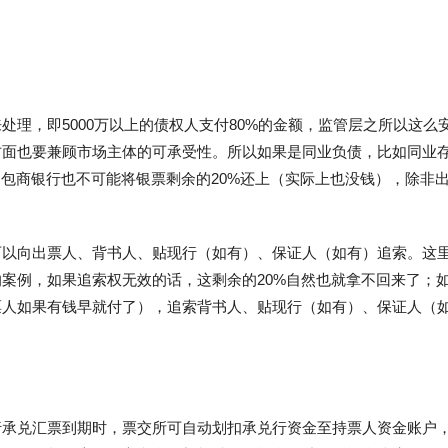
理，即5000万以上的债权人支付80%的金额，监管层之所以这么
方面也要兼顾市场主体的可承受性。所以如果是同业负债，比如同业
，包商银行也不可能将银票剩余的20%还上（实际上也没钱），除非
可以向出票人、背书人、贴现行（如有）、保证人（如有）追索。这
案例，如果追索权无效的话，这剩余的20%自然也就拿不回来了；
票人如果有钱早就付了），追索背书人、贴现行（如有）、保证人（
行承兑汇票到期时，票交所可自动划扣承兑行资金至持票人资金账户