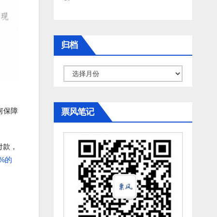
归档
归
档
何保障
票风笔记
付款，
%的