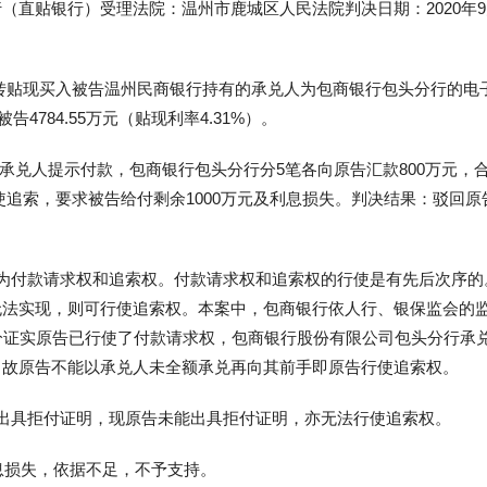
直贴银行）受理法院：温州市鹿城区人民法院判决日期：2020年9
易所转贴现买入被告温州民商银行持有的承兑人为包商银行包头分行的电
4784.55万元（贴现利率4.31%）。
告向承兑人提示付款，包商银行包头分行分5笔各向原告汇款800万元，
行使追索，要求被告给付剩余1000万元及利息损失。判决结果：驳回原
为付款请求权和追索权。付款请求权和追索权的行使是有先后次序的
无法实现，则可行使追索权。本案中，包商银行依人行、银保监会的
充分证实原告已行使了付款请求权，包商银行股份有限公司包头分行承
，故原告不能以承兑人未全额承兑再向其前手即原告行使追索权。
出具拒付证明，现原告未能出具拒付证明，亦无法行使追索权。
息损失，依据不足，不予支持。