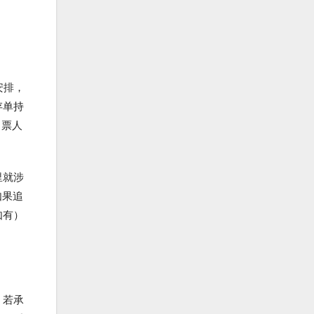
安排，
存单持
出票人
里就涉
如果追
如有）
，若承