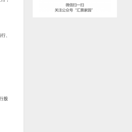
商行、
行股