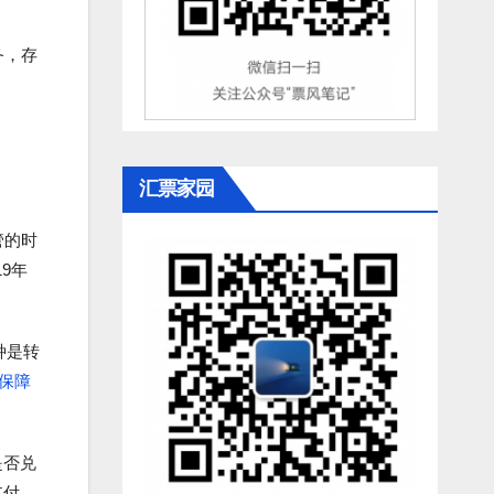
务，存
汇票家园
管的时
9年
种是转
保障
是否兑
支付，