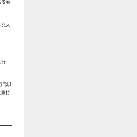
果仅看
承兑人
兑行，
万元以
大量持