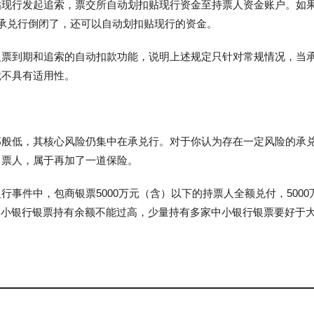
贴现行发起追索，票交所自动划扣贴现行资金至持票人资金账户。如
承兑行倒闭了，还可以自动划扣贴现行的资金。
银票到期和追索的自动扣款功能，说明上述规定只针对常规情况，当
就不具有适用性。
那般低，其核心风险仍集中在承兑行。对于你认为存在一定风险的承
出票人，属于再加了一道保险。
事件中，包商银票5000万元（含）以下的持票人全额兑付，5000
中小银行银票持有余额不能过高，少量持有多家中小银行银票要好于