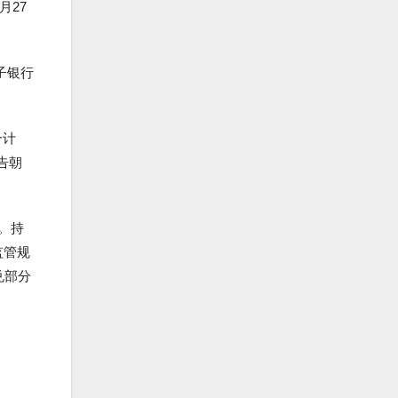
月27
子银行
合计
告朝
。持
监管规
兑部分