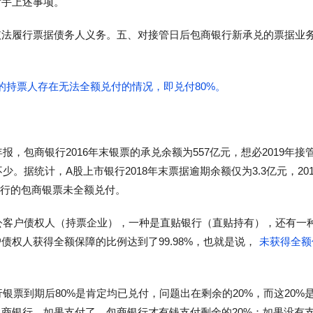
后手上述事项。
依法履行票据债务人义务。五、对接管日后包商银行新承兑的票据业
的持票人存在无法全额兑付的情况，即兑付80%。
报，包商银行2016年末银票的承兑余额为557亿元，想必2019年接
。据统计，A股上市银行2018年末票据逾期余额仅为3.3亿元，201
银行的包商银票未全额兑付。
对公客户债权人（持票企业），一种是直贴银行（直贴持有），还有一
权人获得全额保障的比例达到了99.98%，也就是说，
未获得全额
银票到期后80%是肯定均已兑付，问题出在剩余的20%，而这20%
商银行，如果支付了，包商银行才有钱支付剩余的20%；如果没有