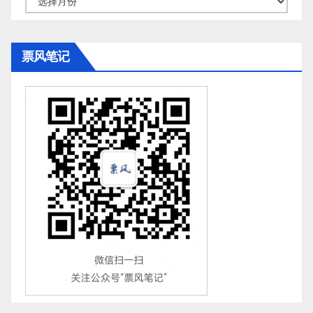
档
票风笔记