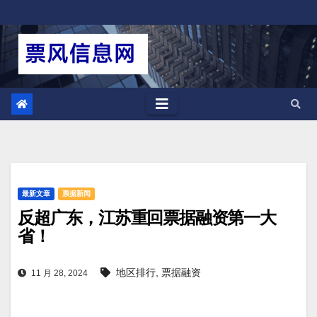
跳
至
内
容
最新文章
票据新闻
反超广东，江苏重回票据融资第一大
省！
地区排行
,
票据融资
11 月 28, 2024