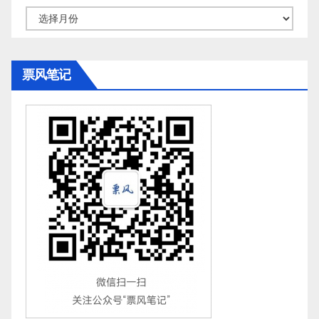
归
档
票风笔记